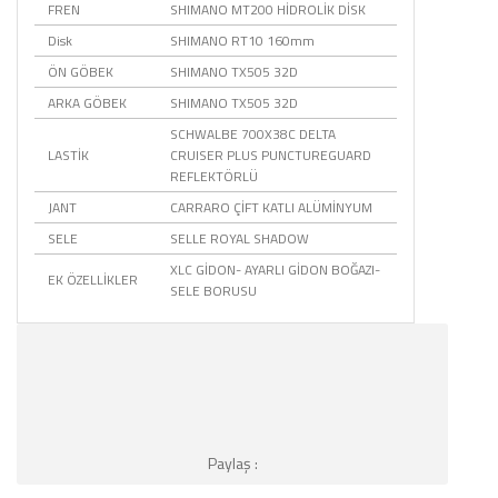
FREN
SHIMANO MT200 HİDROLİK DİSK
Disk
SHIMANO RT10 160mm
ÖN GÖBEK
SHIMANO TX505 32D
ARKA GÖBEK
SHIMANO TX505 32D
SCHWALBE 700X38C DELTA
LASTİK
CRUISER PLUS PUNCTUREGUARD
REFLEKTÖRLÜ
JANT
CARRARO ÇİFT KATLI ALÜMİNYUM
SELE
SELLE ROYAL SHADOW
XLC GİDON- AYARLI GİDON BOĞAZI-
EK ÖZELLİKLER
SELE BORUSU
Paylaş :