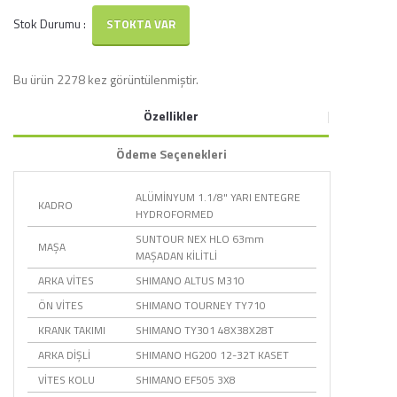
Stok Durumu :
STOKTA VAR
Bu ürün 2278 kez görüntülenmiştir.
Özellikler
Ödeme Seçenekleri
ALÜMİNYUM 1.1/8" YARI ENTEGRE
KADRO
HYDROFORMED
SUNTOUR NEX HLO 63mm
MAŞA
MAŞADAN KİLİTLİ
ARKA VİTES
SHIMANO ALTUS M310
ÖN VİTES
SHIMANO TOURNEY TY710
KRANK TAKIMI
SHIMANO TY301 48X38X28T
ARKA DİŞLİ
SHIMANO HG200 12-32T KASET
VİTES KOLU
SHIMANO EF505 3X8