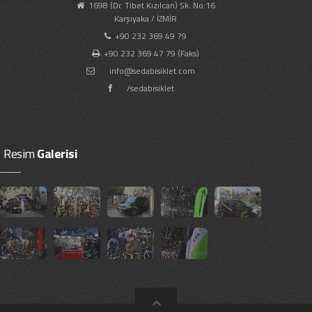
1698 (Dr. Tibet Kızılcan) Sk. No:16
Karşıyaka / İZMİR
+90 232 369 49 79
+90 232 369 47 79 (Faks)
info@sedabisiklet.com
/sedabisiklet
Resim
Galerisi