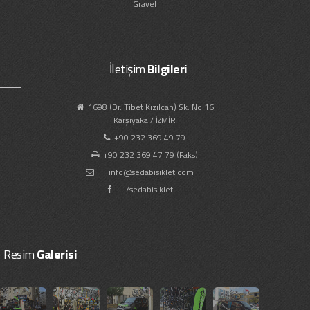
Gravel
İletişim
Bilgileri
1698 (Dr. Tibet Kızılcan) Sk. No:16
Karşıyaka / İZMİR
+90 232 369 49 79
+90 232 369 47 79 (Faks)
info@sedabisiklet.com
/sedabisiklet
Resim
Galerisi