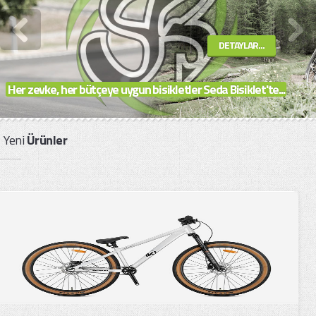
DETAYLAR...
Her zevke, her bütçeye uygun bisikletler Seda Bisiklet'te...
Yeni
Ürünler