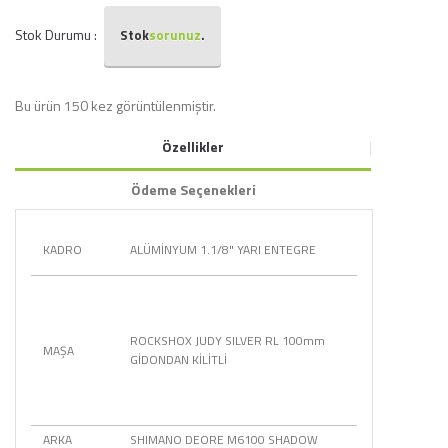
Stok Durumu :
Stok
sorunuz
.
Bu ürün 150 kez görüntülenmiştir.
Özellikler
Ödeme Seçenekleri
KADRO
ALÜMİNYUM 1.1/8" YARI ENTEGRE
ROCKSHOX JUDY SILVER RL 100mm
MAŞA
GİDONDAN KİLİTLİ
ARKA
SHIMANO DEORE M6100 SHADOW