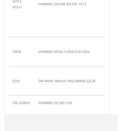
VİTES
SHIMANO DEORE M6100 1X12
KOLU
FREN
SHIMANO MT401 HİDROLİK DİSK
DİSK
ÖN-ARKA 180mm PASLANMAZ ÇELİK
ÖN GÖBEK
SHIMANO QC300 32D