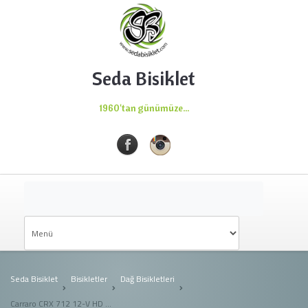
Seda Bisiklet
1960'tan günümüze...
Seda Bisiklet
Bisikletler
Dağ Bisikletleri
Carraro CRX 712 12-V HD 27.5"