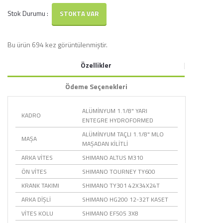
Stok Durumu :
STOKTA VAR
Bu ürün 694 kez görüntülenmiştir.
Özellikler
Ödeme Seçenekleri
ALÜMİNYUM 1.1/8" YARI
KADRO
ENTEGRE HYDROFORMED
ALÜMİNYUM TAÇLI 1.1/8" MLO
MAŞA
MAŞADAN KİLİTLİ
ARKA VİTES
SHIMANO ALTUS M310
ÖN VİTES
SHIMANO TOURNEY TY600
KRANK TAKIMI
SHIMANO TY301 42X34X24T
ARKA DİŞLİ
SHIMANO HG200 12-32T KASET
VİTES KOLU
SHIMANO EF505 3X8