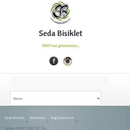
Seda Bisiklet
1960'tan günümüze...
Seda Bisiklet
Bisikletler
Dağ Bisikletleri
Carraro FORCE 650 26" 24-V HD