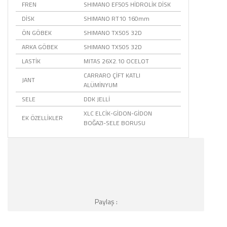
FREN
SHIMANO EF505 HİDROLİK DİSK
DİSK
SHIMANO RT10 160mm
ÖN GÖBEK
SHIMANO TX505 32D
ARKA GÖBEK
SHIMANO TX505 32D
LASTİK
MITAS 26X2.10 OCELOT
CARRARO ÇİFT KATLI
JANT
ALÜMİNYUM
SELE
DDK JELLİ
XLC ELCİK-GİDON-GİDON
EK ÖZELLİKLER
BOĞAZI-SELE BORUSU
Paylaş :