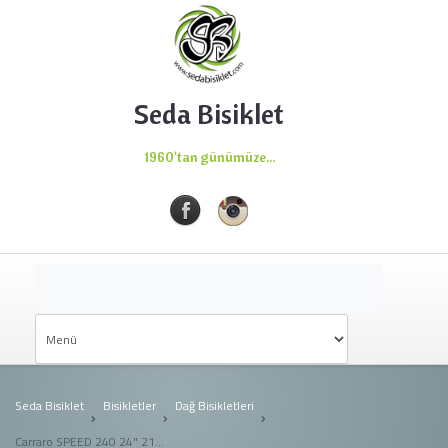
Seda Bisiklet
1960'tan günümüze...
Seda Bisiklet
Bisikletler
Dağ Bisikletleri
Carraro SPEED 240 24" 21-V VB