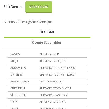
Stok Durumu :
STOKTA VAR
Bu ürün 723 kez görüntülenmiştir.
Özellikler
Ödeme Seçenekleri
KADRO
ALÜMİNYUM 1"
MAŞA
ALÜMİNYUM TAÇLI 1"
ARKA VİTES
SHIMANO TOURNEY TY200
ÖN VİTES
SHIMANO TOURNEY TZ500
KRANK TAKIMI
ÇELİK 42X34X24T
ARKA DİŞLİ
SHIMANO TZ500 14-28T
VİTES KOLU
SHIMANO RV400 3X7
FREN
ALÜMİNYUM V-FREN
LASTİK
CHAOYANG 24X1.95