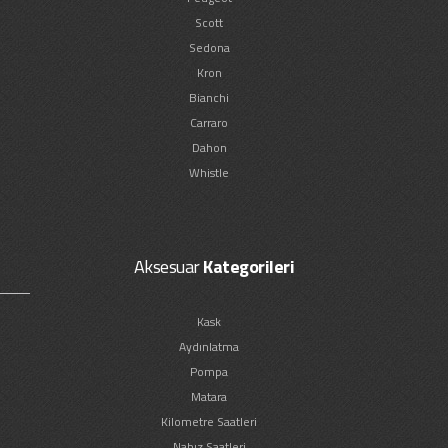
Scott
Sedona
Kron
Bianchi
Carraro
Dahon
Whistle
Aksesuar
Kategorileri
Kask
Aydınlatma
Pompa
Matara
Kilometre Saatleri
Nabız Saatleri