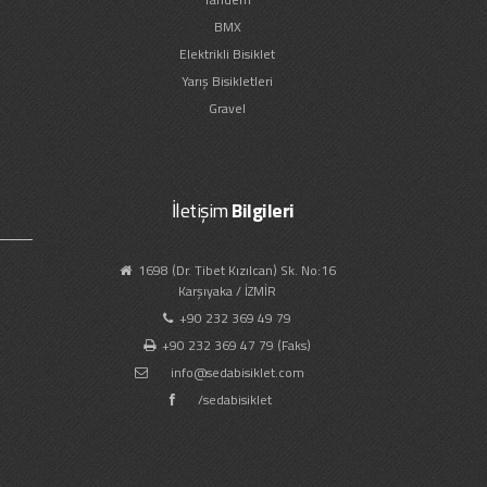
BMX
Elektrikli Bisiklet
Yarış Bisikletleri
Gravel
İletişim
Bilgileri
1698 (Dr. Tibet Kızılcan) Sk. No:16
Karşıyaka / İZMİR
+90 232 369 49 79
+90 232 369 47 79 (Faks)
info@sedabisiklet.com
/sedabisiklet